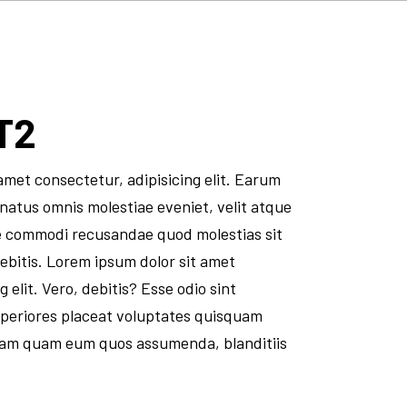
T2
amet consectetur, adipisicing elit. Earum
 natus omnis molestiae eveniet, velit atque
e commodi recusandae quod molestias sit
bitis. Lorem ipsum dolor sit amet
 elit. Vero, debitis? Esse odio sint
speriores placeat voluptates quisquam
iam quam eum quos assumenda, blanditiis