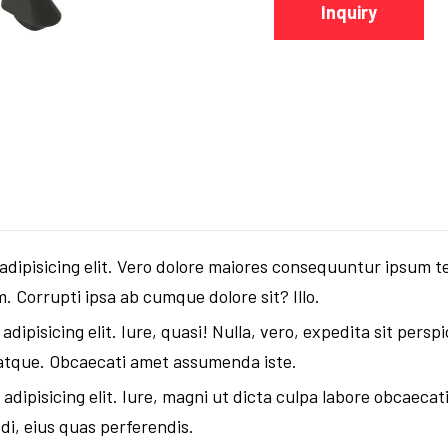
Inquiry
dipisicing elit. Vero dolore maiores consequuntur ipsum te
. Corrupti ipsa ab cumque dolore sit? Illo.
ipisicing elit. Iure, quasi! Nulla, vero, expedita sit perspi
 atque. Obcaecati amet assumenda iste.
adipisicing elit. Iure, magni ut dicta culpa labore obcaeca
i, eius quas perferendis.