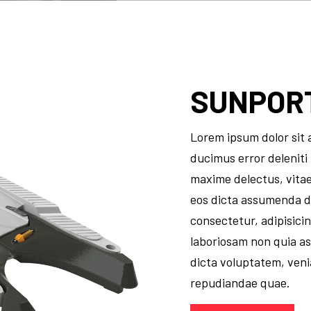
SUNPOR
Lorem ipsum dolor sit 
ducimus error deleniti
maxime delectus, vita
eos dicta assumenda de
consectetur, adipisicing
laboriosam non quia a
dicta voluptatem, ven
repudiandae quae.