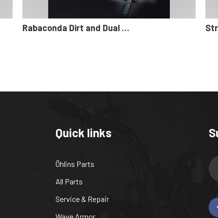
Rabaconda Dirt and Dual …
Str
Quick links
S
Öhlins Parts
All Parts
Service & Repair
Wave Armor